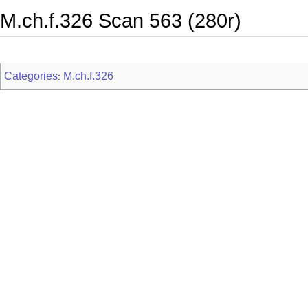
M.ch.f.326 Scan 563 (280r)
Categories
M.ch.f.326
: