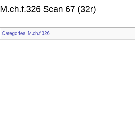
M.ch.f.326 Scan 67 (32r)
Categories
M.ch.f.326
: