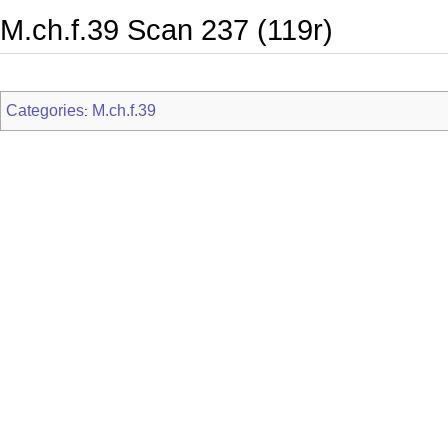
M.ch.f.39 Scan 237 (119r)
Categories
M.ch.f.39
: