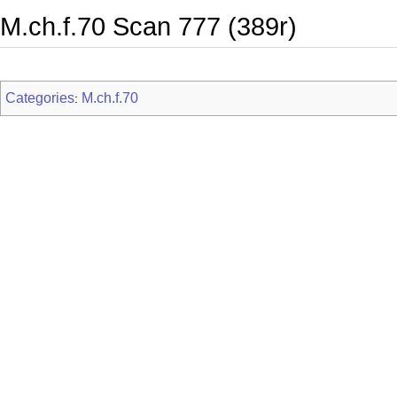
M.ch.f.70 Scan 777 (389r)
Categories
M.ch.f.70
: