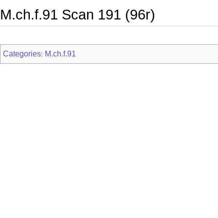
M.ch.f.91 Scan 191 (96r)
Categories
M.ch.f.91
: