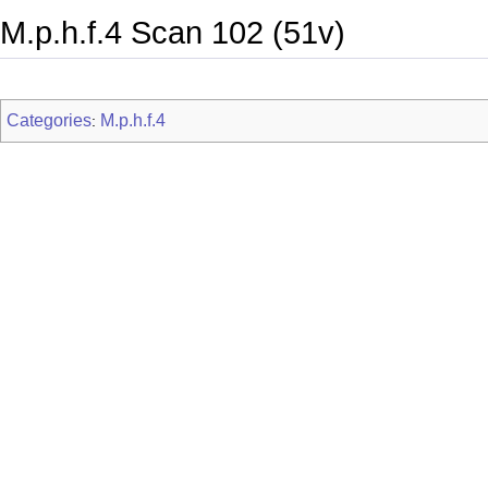
M.p.h.f.4 Scan 102 (51v)
Categories
M.p.h.f.4
: