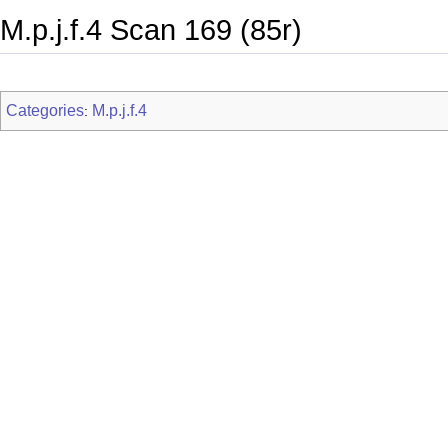
M.p.j.f.4 Scan 169 (85r)
Categories
M.p.j.f.4
: