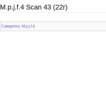
M.p.j.f.4 Scan 43 (22r)
Categories
M.p.j.f.4
: