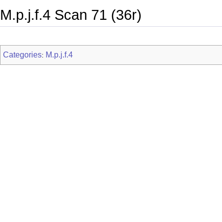
M.p.j.f.4 Scan 71 (36r)
Categories
M.p.j.f.4
: