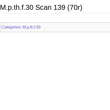
M.p.th.f.30 Scan 139 (70r)
Categories
M.p.th.f.30
: