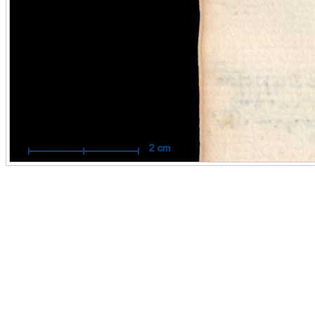
Mit Hilfe des Maßbandes können Sie Messungen im Maßstab
Originals durchführen.
Funktionsweise:
Aktivieren Sie das Maßband per Mausklick. 
dann auf die Stelle, an der Sie Ihre Messung beginnen wollen 
Sie mit der Maus eine Linie zum Zielpunkt. Der Endpunkt wird
weiteren Mausklick fixiert.
Hilfe öffnen / schließen
2 cm