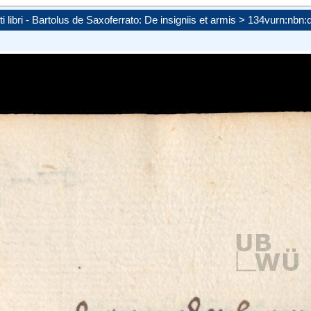
ti libri - Bartolus de Saxoferrato: De insigniis et armis > 134v
urn:nbn:
amit die
ie maximal