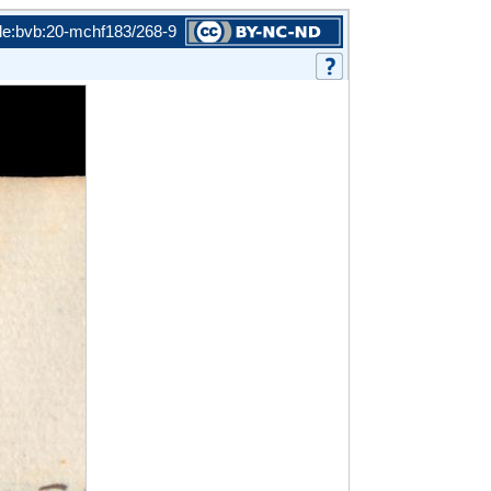
de:bvb:20-mchf183/268-9