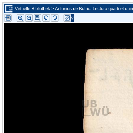
Virtuelle Bibliothek > Antonius de Butrio: Lectura quarti et quin
Zur ersten Seite blättern
Zur vorherigen Seite blättern
Steuern Sie mit Hilfe der Auswahlliste eine konkrete Seite an
Zur nächsten Seite blättern
Zur letzten Seite blättern
Zu diesem Scan in der Portalansicht springen. Sie schließen d
vergößerte Ansicht.
Bild vergrößern
Bild verkleinern
Die Leselupe vergrößert einen beliebigen Bildausschnitt auf d
angebotene Größe.
Bild wird um 90 Grad nach links gedreht
Bild wird um 90 Grad nach rechts gedreht