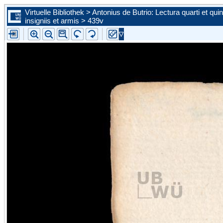
Virtuelle Bibliothek > Antonius de Butrio: Lectura quarti et quin
insigniis et armis > 439v
Zur ersten Seite blättern
Zur vorherigen Seite blättern
Steuern Sie mit Hilfe der Auswahlliste eine konkrete Seite an
Zur nächsten Seite blättern
Zur letzten Seite blättern
Zu diesem Scan in der Portalansicht springen. Sie schließen d
vergößerte Ansicht.
Bild vergrößern
Bild verkleinern
Die Leselupe vergrößert einen beliebigen Bildausschnitt auf d
angebotene Größe.
Bild wird um 90 Grad nach links gedreht
Bild wird um 90 Grad nach rechts gedreht