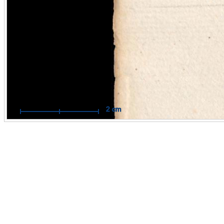
Mit Hilfe des Maßbandes können Sie Messungen im Maßstab
Originals durchführen.
Funktionsweise:
Aktivieren Sie das Maßband per Mausklick. 
dann auf die Stelle, an der Sie Ihre Messung beginnen wollen 
Sie mit der Maus eine Linie zum Zielpunkt. Der Endpunkt wird
weiteren Mausklick fixiert.
Hilfe öffnen / schließen
2 cm