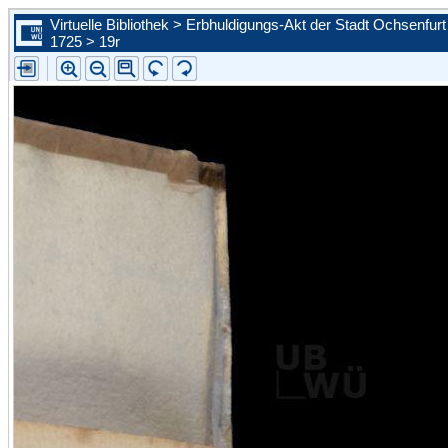
Virtuelle Bibliothek > Erbhuldigungs-Akt der Stadt Ochsenfur
1725 > 19r
Zur ersten Seite blättern
Zur vorherigen Seite blättern
Steuern Sie mit Hilfe der Auswahlliste eine konkrete Seite an
Zur nächsten Seite blättern
Zur letzten Seite blättern
Zu diesem Scan in der Portalansicht springen. Sie schließen d
vergößerte Ansicht.
Bild vergrößern
Bild verkleinern
Die Leselupe vergrößert einen beliebigen Bildausschnitt auf d
angebotene Größe.
Bild wird um 90 Grad nach links gedreht
Bild wird um 90 Grad nach rechts gedreht