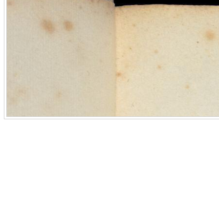
Mit Hilfe des Maßbandes können Sie Messungen im Maßstab
Originals durchführen.
Funktionsweise:
Aktivieren Sie das Maßband per Mausklick. 
dann auf die Stelle, an der Sie Ihre Messung beginnen wollen 
Sie mit der Maus eine Linie zum Zielpunkt. Der Endpunkt wird
weiteren Mausklick fixiert.
Hilfe öffnen / schließen