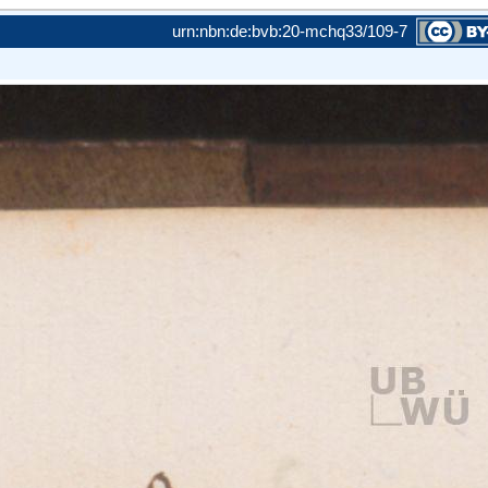
urn:nbn:de:bvb:20-mchq33/109-7
amit die
ie maximal