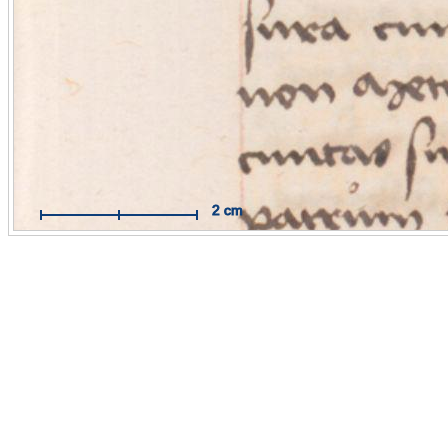
Mit Hilfe des Maßbandes können Sie Messungen im Maßstab
Originals durchführen.
Funktionsweise:
Aktivieren Sie das Maßband per Mausklick. 
dann auf die Stelle, an der Sie Ihre Messung beginnen wollen 
Sie mit der Maus eine Linie zum Zielpunkt. Der Endpunkt wird
weiteren Mausklick fixiert.
Hilfe öffnen / schließen
2 cm