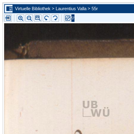
Virtuelle Bibliothek > Laurentius Valla > 55r
Zur ersten Seite blättern
Zur vorherigen Seite blättern
Steuern Sie mit Hilfe der Auswahlliste eine konkrete Seite an
Zur nächsten Seite blättern
Zur letzten Seite blättern
Zu diesem Scan in der Portalansicht springen. Sie schließen d
vergößerte Ansicht.
Bild vergrößern
Bild verkleinern
Die Leselupe vergrößert einen beliebigen Bildausschnitt auf d
angebotene Größe.
Bild wird um 90 Grad nach links gedreht
Bild wird um 90 Grad nach rechts gedreht