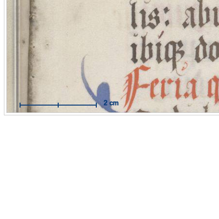
Mit Hilfe des Maßbandes können Sie Messungen im Maßstab
Originals durchführen.
Funktionsweise:
Aktivieren Sie das Maßband per Mausklick. 
dann auf die Stelle, an der Sie Ihre Messung beginnen wollen 
Sie mit der Maus eine Linie zum Zielpunkt. Der Endpunkt wird
weiteren Mausklick fixiert.
Hilfe öffnen / schließen
2 cm