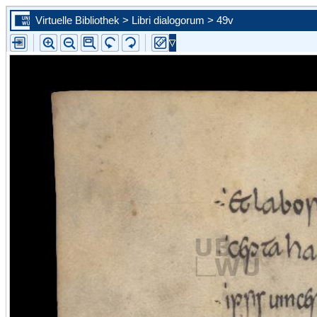
Virtuelle Bibliothek > Libri dialogorum > 49v
Zur ersten Seite blättern
Zur vorherigen Seite blättern
Steuern Sie mit Hilfe der Auswahlliste eine konkrete Seite an
Zur nächsten Seite blättern
Zur letzten Seite blättern
Zu diesem Scan in der Portalansicht springen. Sie schließen d
vergößerte Ansicht.
Bild vergrößern
Bild verkleinern
Die Leselupe vergrößert einen beliebigen Bildausschnitt auf d
angebotene Größe.
Bild wird um 90 Grad nach links gedreht
Bild wird um 90 Grad nach rechts gedreht