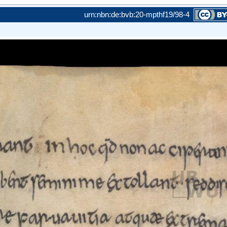
urn:nbn:de:bvb:20-mpthf19/98-4
amit die
ie maximal