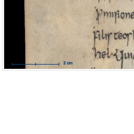
Mit Hilfe des Maßbandes können Sie Messungen im Maßstab
Originals durchführen.
Funktionsweise:
Aktivieren Sie das Maßband per Mausklick. 
dann auf die Stelle, an der Sie Ihre Messung beginnen wollen 
Sie mit der Maus eine Linie zum Zielpunkt. Der Endpunkt wird
weiteren Mausklick fixiert.
Hilfe öffnen / schließen
2 cm