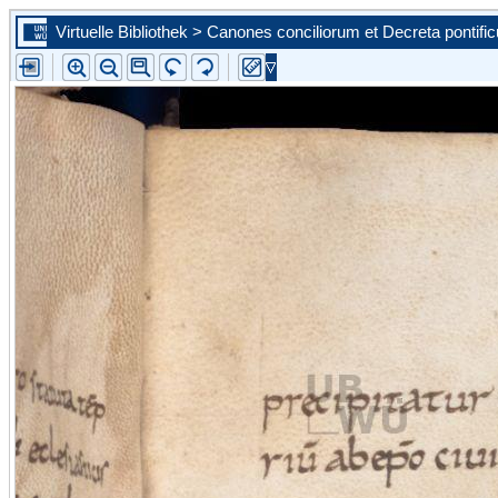
Virtuelle Bibliothek > Canones conciliorum et Decreta pontif
Zur ersten Seite blättern
Zur vorherigen Seite blättern
Steuern Sie mit Hilfe der Auswahlliste eine konkrete Seite an
Zur nächsten Seite blättern
Zur letzten Seite blättern
Zu diesem Scan in der Portalansicht springen. Sie schließen d
vergößerte Ansicht.
Bild vergrößern
Bild verkleinern
Die Leselupe vergrößert einen beliebigen Bildausschnitt auf d
angebotene Größe.
Bild wird um 90 Grad nach links gedreht
Bild wird um 90 Grad nach rechts gedreht