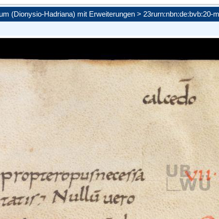
icum (Dionysio-Hadriana) mit Erweiterungen > 23r
urn:nbn:de:bvb:20-m
amit die
ie maximal