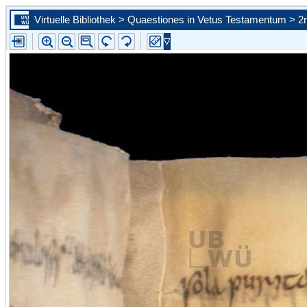
Virtuelle Bibliothek > Quaestiones in Vetus Testamentum > 2r
Zur ersten Seite blättern
Zur vorherigen Seite blättern
Steuern Sie mit Hilfe der Auswahlliste eine konkrete Seite an
Zur nächsten Seite blättern
Zur letzten Seite blättern
Zu diesem Scan in der Portalansicht springen. Sie schließen d
vergößerte Ansicht.
Bild vergrößern
Bild verkleinern
Die Leselupe vergrößert einen beliebigen Bildausschnitt auf d
angebotene Größe.
Bild wird um 90 Grad nach links gedreht
Bild wird um 90 Grad nach rechts gedreht