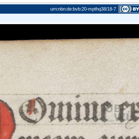
urn:nbn:de:bvb:20-mpthq38/18-7
amit die
ie maximal