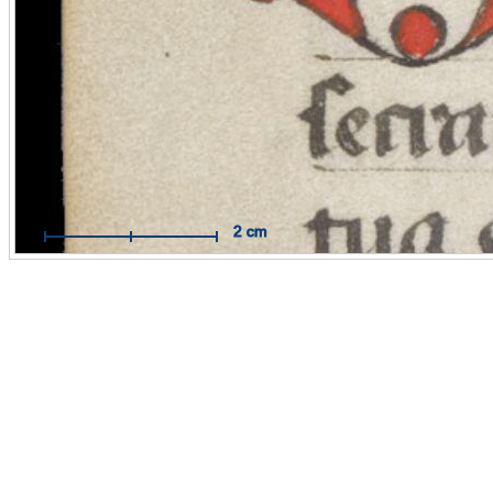
Mit Hilfe des Maßbandes können Sie Messungen im Maßstab
Originals durchführen.
Funktionsweise:
Aktivieren Sie das Maßband per Mausklick. 
dann auf die Stelle, an der Sie Ihre Messung beginnen wollen 
Sie mit der Maus eine Linie zum Zielpunkt. Der Endpunkt wird
weiteren Mausklick fixiert.
Hilfe öffnen / schließen
2 cm