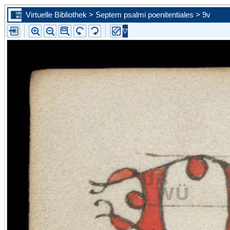
Virtuelle Bibliothek > Septem psalmi poenitentiales > 9v
Zur ersten Seite blättern
Zur vorherigen Seite blättern
Steuern Sie mit Hilfe der Auswahlliste eine konkrete Seite an
Zur nächsten Seite blättern
Zur letzten Seite blättern
Zu diesem Scan in der Portalansicht springen. Sie schließen d
vergößerte Ansicht.
Bild vergrößern
Bild verkleinern
Die Leselupe vergrößert einen beliebigen Bildausschnitt auf d
angebotene Größe.
Bild wird um 90 Grad nach links gedreht
Bild wird um 90 Grad nach rechts gedreht