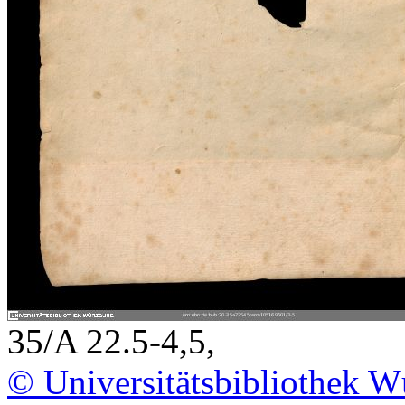
35/A 22.5-4,5,
© Universitätsbibliothek W