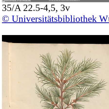
35/A 22.5-4,5, 3v
© Universitätsbibliothek W