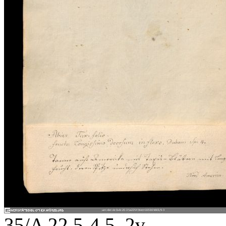
35/A 22.5-4,5, 2v