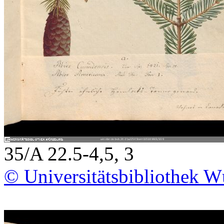
35/A 22.5-4,5, 3
© Universitätsbibliothek W