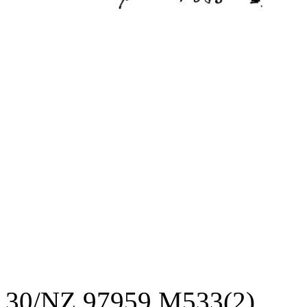
30/NZ 97959 M533(2),