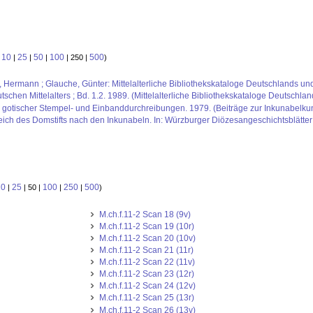
10
25
50
100
500
:
|
|
|
| 250 |
)
us, Hermann ; Glauche, Günter: Mittelalterliche Bibliothekskataloge Deutschlands un
schen Mittelalters ; Bd. 1.2. 1989. (Mittelalterliche Bibliothekskataloge Deutschlan
otischer Stempel- und Einbanddurchreibungen. 1979. (Beiträge zur Inkunabelkun
reich des Domstifts nach den Inkunabeln. In: Würzburger Diözesangeschichtsblätter
10
25
100
250
500
|
| 50 |
|
|
)
M.ch.f.11-2 Scan 18 (9v)
M.ch.f.11-2 Scan 19 (10r)
M.ch.f.11-2 Scan 20 (10v)
M.ch.f.11-2 Scan 21 (11r)
M.ch.f.11-2 Scan 22 (11v)
M.ch.f.11-2 Scan 23 (12r)
M.ch.f.11-2 Scan 24 (12v)
M.ch.f.11-2 Scan 25 (13r)
M.ch.f.11-2 Scan 26 (13v)