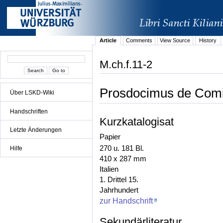
Article
Comments
View Source
History
M.ch.f.11-2
Prosdocimus de Comi
Über LSKD-Wiki
Handschriften
Kurzkatalogisat
Letzte Änderungen
Papier
270 u. 181 Bl.
Hilfe
410 x 287 mm
Italien
1. Drittel 15.
Jahrhundert
zur Handschrift
Sekundärliteratur