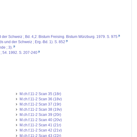
d der Schweiz ; Bd. 4,2: Bistum Freising. Bistum Würzburg. 1979. S. 975
ds und der Schweiz ; Erg.-Bd. 1). S. 852
de ; 3).
 ; 54. 1992. S. 207-240
M.ch.f.11-2 Scan 35 (18r)
M.ch.f.11-2 Scan 36 (18v)
M.ch.f.11-2 Scan 37 (19r)
M.ch.f.11-2 Scan 38 (19v)
M.ch.f.11-2 Scan 39 (20r)
M.ch.f.11-2 Scan 40 (20v)
M.ch.f.11-2 Scan 41 (21r)
M.ch.f.11-2 Scan 42 (21v)
M.ch.f.11-2 Scan 43 (22r)