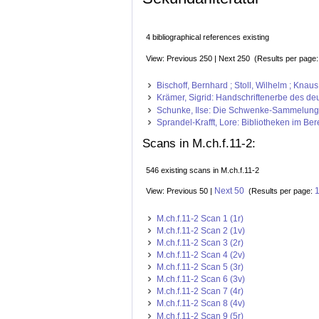
4 bibliographical references existing
View: Previous 250 | Next 250 (Results per page
Bischoff, Bernhard ; Stoll, Wilhelm ; Kna
Krämer, Sigrid: Handschriftenerbe des deut
Schunke, Ilse: Die Schwenke-Sammelung g
Sprandel-Krafft, Lore: Bibliotheken im Be
Scans in M.ch.f.11-2:
546 existing scans in M.ch.f.11-2
Next 50
View: Previous 50 |
(Results per page:
M.ch.f.11-2 Scan 1 (1r)
M.ch.f.11-2 Scan 2 (1v)
M.ch.f.11-2 Scan 3 (2r)
M.ch.f.11-2 Scan 4 (2v)
M.ch.f.11-2 Scan 5 (3r)
M.ch.f.11-2 Scan 6 (3v)
M.ch.f.11-2 Scan 7 (4r)
M.ch.f.11-2 Scan 8 (4v)
M.ch.f.11-2 Scan 9 (5r)