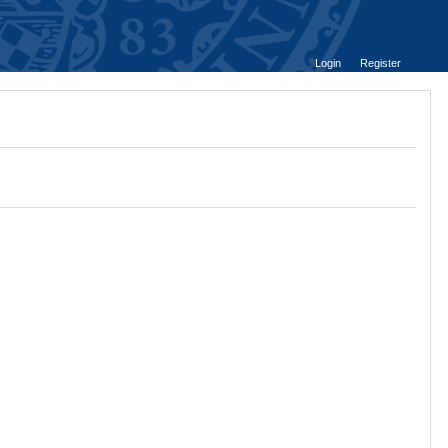
Login
Register