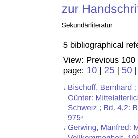
zur Handschri
Sekundärliteratur
5 bibliographical re
View: Previous 100 
10
25
50
page:
|
|
|
Bischoff, Bernhard ;
Günter: Mittelalterl
Schweiz ; Bd. 4,2: 
975
Gerwing, Manfred: 
Vollkommenheit. 19