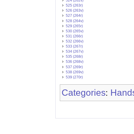
524 (262v)
525 (263r)
526 (263v)
527 (264r)
528 (264v)
529 (265r)
530 (265v)
531 (266r)
532 (266v)
533 (267r)
534 (267v)
535 (268r)
536 (268v)
537 (269r)
538 (269v)
539 (270r)
Categories
Hands
: