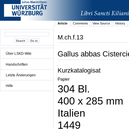
Article
Comments
View Source
History
M.ch.f.13
Gallus abbas Cisterc
Über LSKD-Wiki
Handschriften
Kurzkatalogisat
Letzte Änderungen
Papier
304 Bl.
Hilfe
400 x 285 mm
Italien
1449