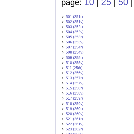
10
25
50
page:
|
|
501 (251r)
502 (251v)
503 (252r)
504 (252v)
505 (253r)
506 (253v)
507 (254r)
508 (254v)
509 (255r)
510 (255v)
511 (256r)
512 (256v)
513 (257r)
514 (257v)
515 (258r)
516 (258v)
517 (259r)
518 (259v)
519 (260r)
520 (260v)
521 (261r)
522 (261v)
523 (262r)