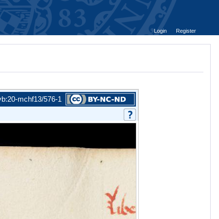
Login
Register