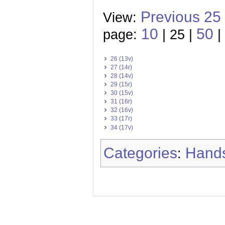
Previous 25
View:
10
50
page:
| 25 |
|
26 (13v)
27 (14r)
28 (14v)
29 (15r)
30 (15v)
31 (16r)
32 (16v)
33 (17r)
34 (17v)
Categories
Hands
: