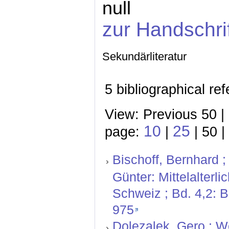
null
zur Handschri
Sekundärliteratur
5 bibliographical re
View: Previous 50 |
10
25
page:
|
| 50 |
Bischoff, Bernhard ;
Günter: Mittelalterl
Schweiz ; Bd. 4,2: 
975
Dolezalek, Gero ; W