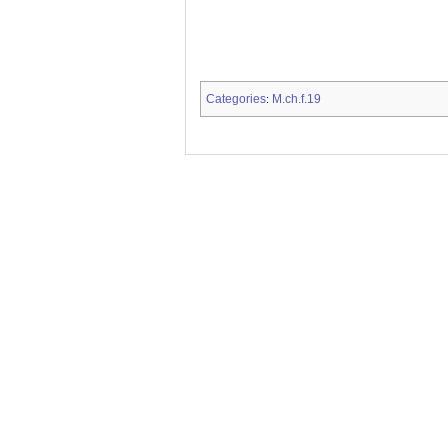
Categories
M.ch.f.19
: