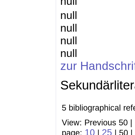
null
null
null
null
null
zur Handschri
Sekundärliter
5 bibliographical re
View: Previous 50 |
10
25
page:
|
| 50 |