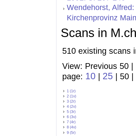
Wendehorst, Alfred:
Kirchenprovinz Mainz
Scans in M.ch
510 existing scans i
View: Previous 50 |
10
25
page:
|
| 50 |
1 (1r)
2 (1v)
3 (2r)
4 (2v)
5 (3r)
6 (3v)
7 (4r)
8 (4v)
9 (5r)