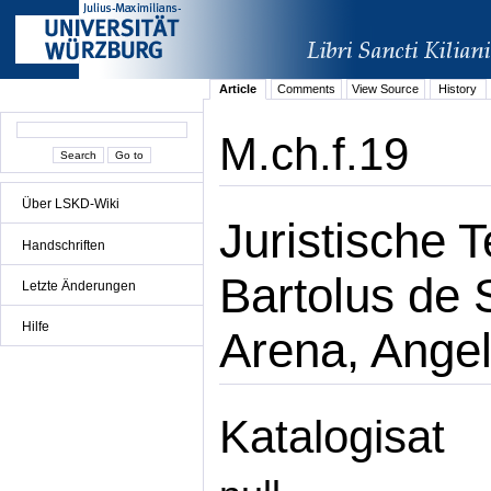
Article
Comments
View Source
History
M.ch.f.19
Über LSKD-Wiki
Juristische 
Handschriften
Bartolus de 
Letzte Änderungen
Hilfe
Arena, Angel
Katalogisat