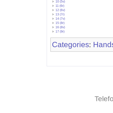
10 (5v)
11 (6r)
12 (6v)
13 (7r)
14 (7v)
15 (8r)
16 (8v)
17 (9r)
Categories
Hands
:
Telef