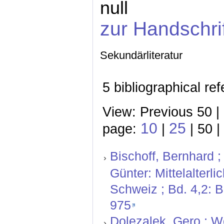
null
zur Handschri
Sekundärliteratur
5 bibliographical re
View: Previous 50 |
10
25
page:
|
| 50 |
Bischoff, Bernhard ;
Günter: Mittelalterl
Schweiz ; Bd. 4,2: 
975
Dolezalek, Gero ; W