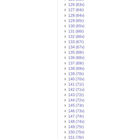
126 (63v)
127 (64r)
128 (64v)
129 (65r)
130 (65v)
131 (66r)
132 (66v)
133 (67r)
134 (67v)
135 (68r)
136 (68v)
137 (69r)
138 (69v)
139 (70r)
140 (70v)
141 (71r)
142 (71v)
143 (72r)
144 (72v)
145 (73r)
146 (73v)
147 (74r)
148 (74v)
149 (75r)
150 (75v)
151 (76r)