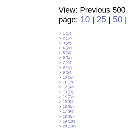
View: Previous 500
10
25
50
page:
|
|
1 (1r)
2 (1v)
3 (2r)
4 (2v)
5 (3r)
6 (3v)
7 (4r)
8 (4v)
9 (5r)
10 (5v)
11 (6r)
12 (6v)
13 (7r)
14 (7v)
15 (8r)
16 (8v)
17 (9r)
18 (9v)
19 (10r)
20 (10v)