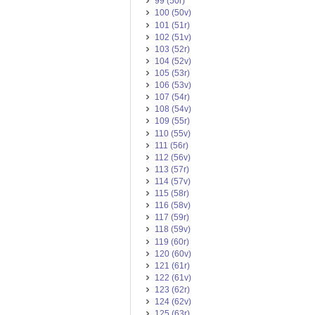
99 (50r)
100 (50v)
101 (51r)
102 (51v)
103 (52r)
104 (52v)
105 (53r)
106 (53v)
107 (54r)
108 (54v)
109 (55r)
110 (55v)
111 (56r)
112 (56v)
113 (57r)
114 (57v)
115 (58r)
116 (58v)
117 (59r)
118 (59v)
119 (60r)
120 (60v)
121 (61r)
122 (61v)
123 (62r)
124 (62v)
125 (63r)