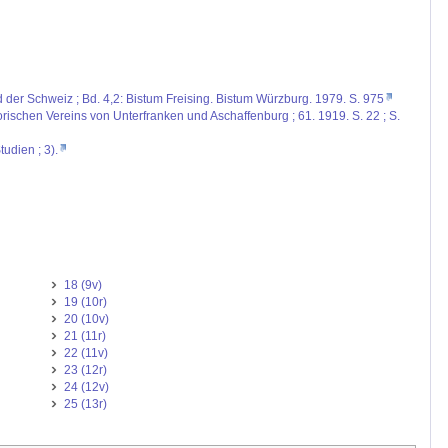
d der Schweiz ; Bd. 4,2: Bistum Freising. Bistum Würzburg. 1979. S. 975
rischen Vereins von Unterfranken und Aschaffenburg ; 61. 1919. S. 22 ; S.
udien ; 3).
18 (9v)
19 (10r)
20 (10v)
21 (11r)
22 (11v)
23 (12r)
24 (12v)
25 (13r)