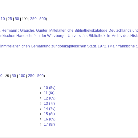
10
25
50
250
500
:
|
|
| 100 |
|
)
us, Hermann ; Glauche, Günter: Mittelalterliche Bibliothekskataloge Deutschlands un
kischen Handschriften der Würzburger Universitäts-Bibliothek. In: Archiv des Histo
rühmittelalterlichen Gemarkung zur domkapitelschen Stadt. 1972. (Mainfränkische St
10
50
100
250
500
| 25 |
|
|
|
)
10 (5v)
11 (6r)
12 (6v)
13 (7r)
14 (7v)
15 (8r)
16 (8v)
17 (9r)