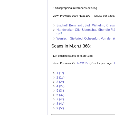
3 bibliographical references existing
View: Previous 100 | Next 100 (Results per page
Bischoff, Bernhard ; Stoll, Wilhelm ; Kna
Handwerker, Otto: Überschau über die Frän
52
Wenisch, Siefgried: Ochsenfurt. Von der f
Scans in M.ch.f.368:
134 existing scans in M.ch.f.368
Next 25
View: Previous 25 |
(Results per page:
1 (1r)
2 (1v)
3 (2r)
4 (2v)
5 (3r)
6 (3v)
7 (4r)
8 (4v)
9 (5r)