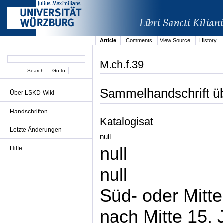
Article
Comments
View Source
History
M.ch.f.39
Sammelhandschrift üb
Über LSKD-Wiki
Handschriften
Katalogisat
Letzte Änderungen
null
null
Hilfe
null
Süd- oder Mitt
nach Mitte 15. 