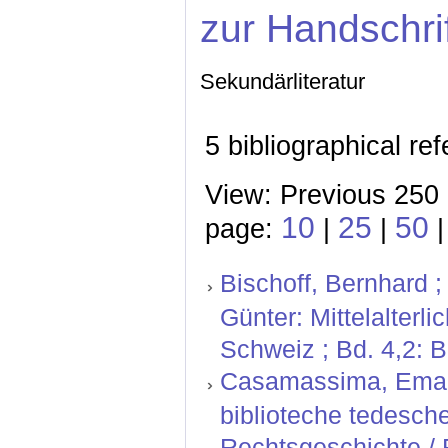
zur Handschri
Sekundärliteratur
5 bibliographical re
View: Previous 250 
10
25
50
page:
|
|
Bischoff, Bernhard ;
Günter: Mittelalterl
Schweiz ; Bd. 4,2: 
Casamassima, Emanue
biblioteche tedesche.
Rechtsgeschichte / 