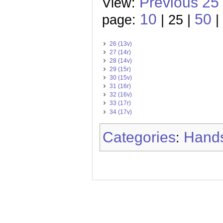
Previous 25
View:
10
50
page:
| 25 |
|
26 (13v)
27 (14r)
28 (14v)
29 (15r)
30 (15v)
31 (16r)
32 (16v)
33 (17r)
34 (17v)
Categories
Hands
: