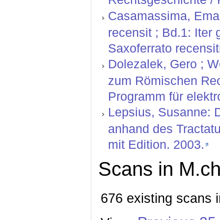
Casamassima, Emanu
recensit ; Bd.1: Ite
Saxoferrato recensiti
Dolezalek, Gero ; W
zum Römischen Rech
Programm für elektr
Lepsius, Susanne: D
anhand des Tractatu
mit Edition. 2003.
Scans in M.ch
676 existing scans i