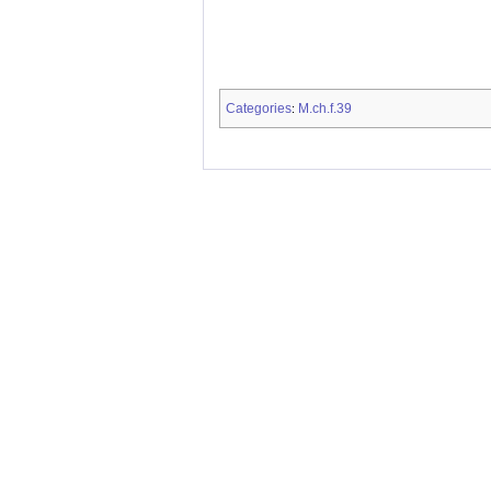
Categories
M.ch.f.39
: