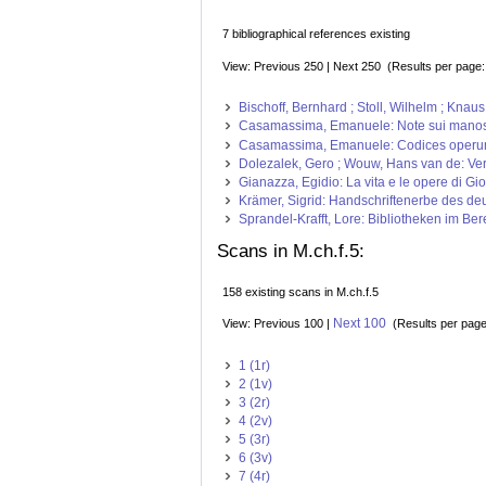
7 bibliographical references existing
View: Previous 250 | Next 250 (Results per page
Bischoff, Bernhard ; Stoll, Wilhelm ; Kna
Casamassima, Emanuele: Note sui manoscrit
Casamassima, Emanuele: Codices operum Ba
Dolezalek, Gero ; Wouw, Hans van de: Ve
Gianazza, Egidio: La vita e le opere di G
Krämer, Sigrid: Handschriftenerbe des deut
Sprandel-Krafft, Lore: Bibliotheken im Be
Scans in M.ch.f.5:
158 existing scans in M.ch.f.5
Next 100
View: Previous 100 |
(Results per pag
1 (1r)
2 (1v)
3 (2r)
4 (2v)
5 (3r)
6 (3v)
7 (4r)