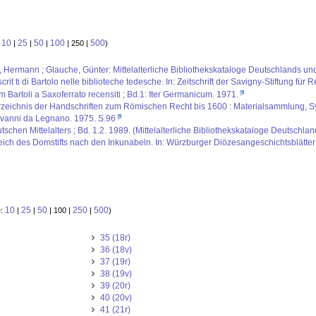
10
25
50
100
500
:
|
|
|
| 250 |
)
us, Hermann ; Glauche, Günter: Mittelalterliche Bibliothekskataloge Deutschlands un
 ti di Bartolo nelle biblioteche tedesche. In: Zeitschrift der Savigny-Stiftung für
rtoli a Saxoferrato recensiti ; Bd.1: Iter Germanicum. 1971.
rzeichnis der Handschriften zum Römischen Recht bis 1600 : Materialsammlung, S
iovanni da Legnano. 1975. S.96
schen Mittelalters ; Bd. 1.2. 1989. (Mittelalterliche Bibliothekskataloge Deutschlan
reich des Domstifts nach den Inkunabeln. In: Würzburger Diözesangeschichtsblätter
10
25
50
250
500
e:
|
|
| 100 |
|
)
35 (18r)
36 (18v)
37 (19r)
38 (19v)
39 (20r)
40 (20v)
41 (21r)