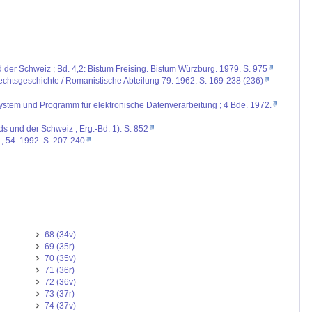
d der Schweiz ; Bd. 4,2: Bistum Freising. Bistum Würzburg. 1979. S. 975
 Rechtsgeschichte / Romanistische Abteilung 79. 1962. S. 169-238 (236)
ystem und Programm für elektronische Datenverarbeitung ; 4 Bde. 1972.
ds und der Schweiz ; Erg.-Bd. 1). S. 852
 ; 54. 1992. S. 207-240
68 (34v)
69 (35r)
70 (35v)
71 (36r)
72 (36v)
73 (37r)
74 (37v)