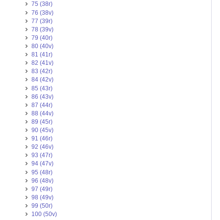
75 (38r)
76 (38v)
77 (39r)
78 (39v)
79 (40r)
80 (40v)
81 (41r)
82 (41v)
83 (42r)
84 (42v)
85 (43r)
86 (43v)
87 (44r)
88 (44v)
89 (45r)
90 (45v)
91 (46r)
92 (46v)
93 (47r)
94 (47v)
95 (48r)
96 (48v)
97 (49r)
98 (49v)
99 (50r)
100 (50v)