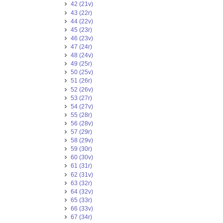
42 (21v)
43 (22r)
44 (22v)
45 (23r)
46 (23v)
47 (24r)
48 (24v)
49 (25r)
50 (25v)
51 (26r)
52 (26v)
53 (27r)
54 (27v)
55 (28r)
56 (28v)
57 (29r)
58 (29v)
59 (30r)
60 (30v)
61 (31r)
62 (31v)
63 (32r)
64 (32v)
65 (33r)
66 (33v)
67 (34r)