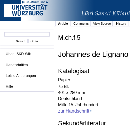
Article
Comments
View Source
History
M.ch.f.5
Johannes de Lignano -
Über LSKD-Wiki
Handschriften
Katalogisat
Letzte Änderungen
Papier
75 Bl.
Hilfe
401 x 280 mm
Deutschland
Mitte 15. Jahrhundert
zur Handschrift
Sekundärliteratur