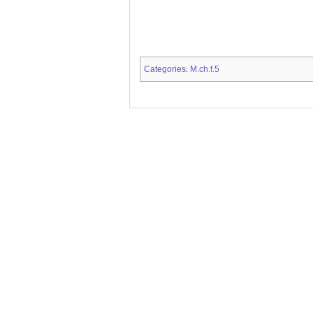
Categories
M.ch.f.5
: