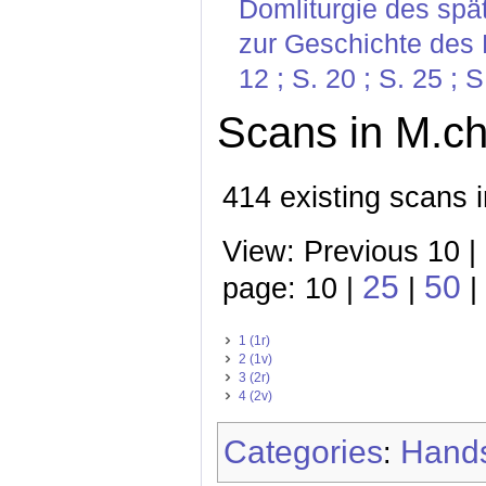
Domliturgie des spä
zur Geschichte des B
12 ; S. 20 ; S. 25 ; S
Scans in M.ch
414 existing scans 
View: Previous 10 |
25
50
page: 10 |
|
|
1 (1r)
2 (1v)
3 (2r)
4 (2v)
Categories
Hands
: