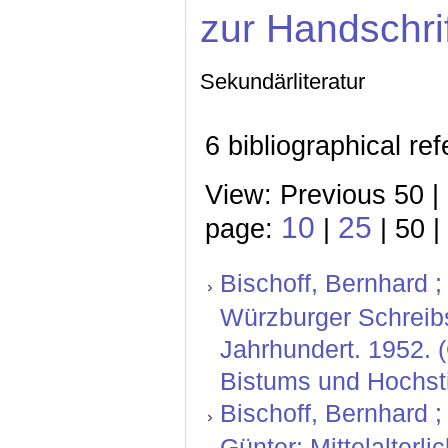
zur Handschri
Sekundärliteratur
6 bibliographical re
View: Previous 50 |
10
25
page:
|
| 50 |
Bischoff, Bernhard ; 
Würzburger Schreibs
Jahrhundert. 1952. 
Bistums und Hochsti
Bischoff, Bernhard ;
Günter: Mittelalterl