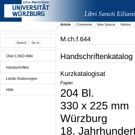
Article
Comments
View Source
History
M.ch.f.644
Handschriftenkatalog
Über LSKD-Wiki
Handschriften
Kurzkatalogisat
Letzte Änderungen
Papier
204 Bl.
Hilfe
330 x 225 mm
Würzburg
18. Jahrhunder