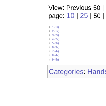
View: Previous 50 |
10
25
page:
|
| 50 |
1 (1r)
2 (1v)
3 (2r)
4 (2v)
5 (3r)
6 (3v)
7 (4r)
8 (4v)
9 (5r)
Categories
Hands
: