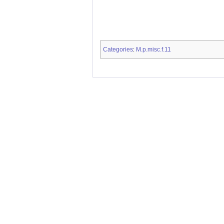
Categories
M.p.misc.f.11
: