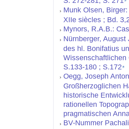
S. 272-281, S. 271
Munk Olsen, Birger: 
XIIe siècles ; Bd. 3
Mynors, R.A.B.: Cass
Nürnberger, August J
des hl. Bonifatius u
Wissenschaftlichen G
S.133-180 ; S.172
Oegg, Joseph Anton:
Großherzoglichen H
historische Entwickl
rationellen Topograp
pragmatischen Anna
BV-Nummer Pachali,