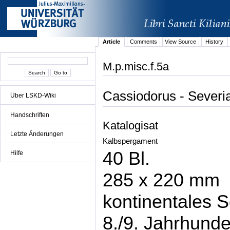
Article
Comments
View Source
History
M.p.misc.f.5a
Cassiodorus - Severi
Über LSKD-Wiki
Handschriften
Katalogisat
Letzte Änderungen
Kalbspergament
40 Bl.
Hilfe
285 x 220 mm
kontinentales S
8./9. Jahrhunde