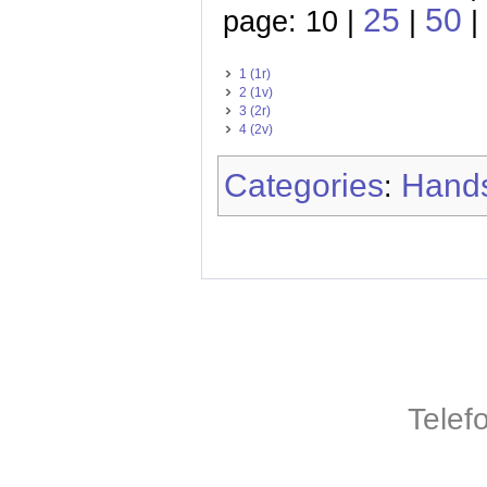
25
50
page: 10 |
|
|
1 (1r)
2 (1v)
3 (2r)
4 (2v)
Categories
Hands
:
Telef