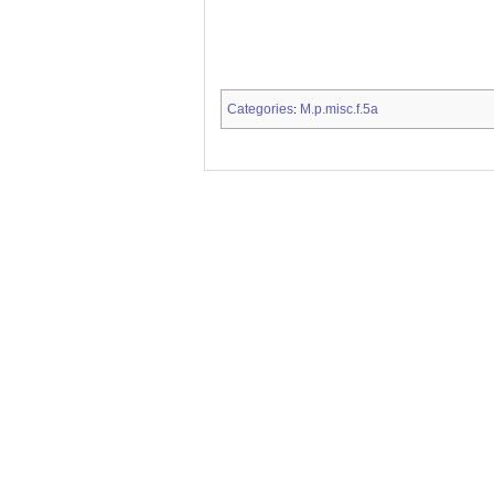
Categories
M.p.misc.f.5a
: