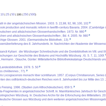
10
25
50
250
500
:
|
|
| 100 |
|
)
lli in der angelsächsischen Mission. 1933. S. 22,88, 92, 98, 100, 102
ook production and monastic reform in twelfth-century Bavaria. 2004. (Cambridge s
eutschen und altsächsischen Glossenhandschriften. 1973. Nr. 980
chen und altsächsischen Glossenhandschriften ; Bd. 4. 2005. Nr. 980
chige Glossen. 2001. (Germanistische Bibliothek ; 13).
senüberlieferung des 8. Jahrhunderts. In: Nachrichten der Akademie der Wissensch
 sancti Kyliani : die Würzburger Schreibschule und die Dombibliothek im VIII. und I
schungen zur Geschichte des Bistums und Hochstifts Würzburg ; 6). S. 7, 11, 100f.
s, Hermann ; Glauche, Günter: Mittelalterliche Bibliothekskataloge Deutschlands un
r Landesbibliothek. 1978. S. 50
es chrétiennes ; 77).
s Locogiacensis monachi liber scintillarum. 1957. (Corpus Christianorum, Series Lat
ten des ostfränkisch-deutschen Reiches vom 8. Jahrhundert bis zur Mitte des 13. J
us Freising. 1996. (Studien zum Althochdeutschen). 659 S.
a-Fragmentes in angelsächsischer Schrift. In: Mainfränkisches Jahrbuch für Geschi
lingischen Würzburg. In: Deutsches Archiv für die Erforschung des Mittelalters. 20
deutsche Glossen aus Würzburg und dem weiteren angelsächsischen Missionsgebiet