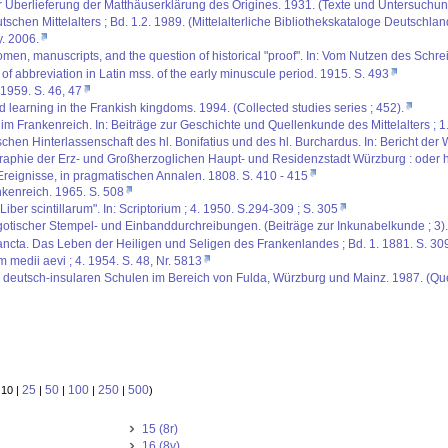
Überlieferung der Matthäuserklärung des Origines. 1931. (Texte und Untersuchungen 
schen Mittelalters ; Bd. 1.2. 1989. (Mittelalterliche Bibliothekskataloge Deutschlan
. 2006.
omen, manuscripts, and the question of historical "proof". In: Vom Nutzen des Schre
of abbreviation in Latin mss. of the early minuscule period. 1915. S. 493
 1959. S. 46, 47
 learning in the Frankish kingdoms. 1994. (Collected studies series ; 452).
m Frankenreich. In: Beiträge zur Geschichte und Quellenkunde des Mittelalters ; 1
ischen Hinterlassenschaft des hl. Bonifatius und des hl. Burchardus. In: Bericht der
aphie der Erz- und Großherzoglichen Haupt- und Residenzstadt Würzburg : oder hist
reignisse, in pragmatischen Annalen. 1808. S. 410 - 415
nkenreich. 1965. S. 508
ber scintillarum". In: Scriptorium ; 4. 1950. S.294-309 ; S. 305
tischer Stempel- und Einbanddurchreibungen. (Beiträge zur Inkunabelkunde ; 3).
ncta. Das Leben der Heiligen und Seligen des Frankenlandes ; Bd. 1. 1881. S. 309
m medii aevi ; 4. 1954. S. 48, Nr. 5813
er deutsch-insularen Schulen im Bereich von Fulda, Würzburg und Mainz. 1987. (Q
25
50
100
250
500
 10 |
|
|
|
|
)
15 (8r)
16 (8v)