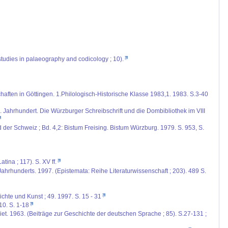
tudies in palaeography and codicology ; 10).
aften in Göttingen. 1.Philologisch-Historische Klasse 1983,1. 1983. S.3-40
X. Jahrhundert. Die Würzburger Schreibschrift und die Dombibliothek im VIII
d der Schweiz ; Bd. 4,2: Bistum Freising. Bistum Würzburg. 1979. S. 953, S.
ina ; 117). S. XV ff.
ahrhunderts. 1997. (Epistemata: Reihe Literaturwissenschaft ; 203). 489 S.
chte und Kunst ; 49. 1997. S. 15 - 31
10. S. 1-18
. 1963. (Beiträge zur Geschichte der deutschen Sprache ; 85). S.27-131 ;