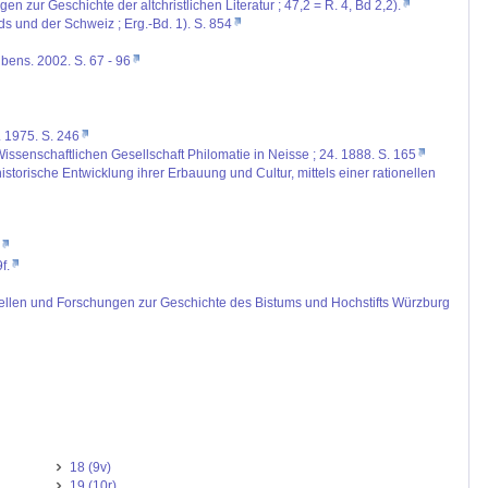
zur Geschichte der altchristlichen Literatur ; 47,2 = R. 4, Bd 2,2).
ds und der Schweiz ; Erg.-Bd. 1). S. 854
ibens. 2002. S. 67 - 96
. 1975. S. 246
 Wissenschaftlichen Gesellschaft Philomatie in Neisse ; 24. 1888. S. 165
orische Entwicklung ihrer Erbauung und Cultur, mittels einer rationellen
f.
uellen und Forschungen zur Geschichte des Bistums und Hochstifts Würzburg
18 (9v)
19 (10r)