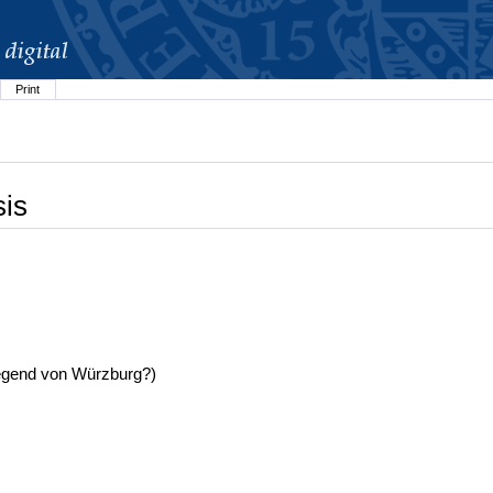
Print
sis
egend von Würzburg?)