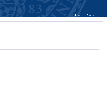
Login
Register