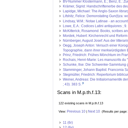
BV-Nummer Klostermann, E.; Benz, E.: Zur 
Krämer, Sigrid: Handschriftenerbe des deut
Lapidge, Michael: The Anglo-Saxon library
Lifshitz, Felice: Demonstating Gun(t)za: w
Lindsay, W.M.: Notae Latinae - an account 
Lowe, E.A.: Codices Latini antiquiores ; 9.
McKitterick, Rosamond: Books, scribes and
Mordek, Hubert: Kirchenrecht und Reform i
Nürnberger, August Josef: Aus der litterar
Oegg, Joseph Anton: Versuch einer Korogr
Topographie, dann ihrer merkwürdigsten E
Prinz, Friedrich: Frühes Mönchtum im Fra
Rochais, Henri-Marie: Les manuscrits du "Li
Schunke, Ilse: Die Schwenke-Sammlung go
Stamminger, Johann Baptist: Franconia Sa
Stegmüller, Friedrich: Repertorium biblicu
Weiner, Andreas: Die Initialornamentik d
; 43). 383 S.
Scans in M.p.th.f.13:
122 existing scans in M.p.th.f.13
Previous 10
Next 10
View:
|
(Results per page:
11 (6r)
12 (6v)