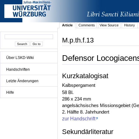
Article
Comments
View Source
History
M.p.th.f.13
Defensor Locogiacen
Über LSKD-Wiki
Handschriften
Kurzkatalogisat
Letzte Änderungen
Kalbspergament
58 Bl.
Hilfe
286 x 234 mm
angelsächsisches Missionsgebiet (G
2. Hälfte 8. Jahrhundert
zur Handschrift
Sekundärliteratur