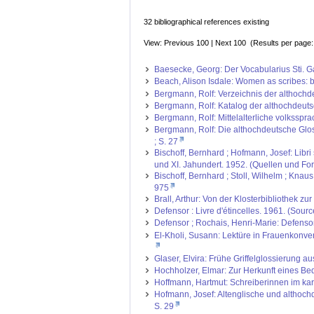
32 bibliographical references existing
View: Previous 100 | Next 100 (Results per page
Baesecke, Georg: Der Vocabularius Sti. Ga
Beach, Alison Isdale: Women as scribes: b
Bergmann, Rolf: Verzeichnis der althochd
Bergmann, Rolf: Katalog der althochdeuts
Bergmann, Rolf: Mittelalterliche volksspra
Bergmann, Rolf: Die althochdeutsche Glos
; S. 27
Bischoff, Bernhard ; Hofmann, Josef: Libri
und XI. Jahundert. 1952. (Quellen und For
Bischoff, Bernhard ; Stoll, Wilhelm ; Knau
975
Brall, Arthur: Von der Klosterbibliothek zu
Defensor : Livre d'étincelles. 1961. (Sourc
Defensor ; Rochais, Henri-Marie: Defensori
El-Kholi, Susann: Lektüre in Frauenkonven
Glaser, Elvira: Frühe Griffelglossierung a
Hochholzer, Elmar: Zur Herkunft eines Bed
Hoffmann, Hartmut: Schreiberinnen im karo
Hofmann, Josef: Altenglische und althoch
S. 29