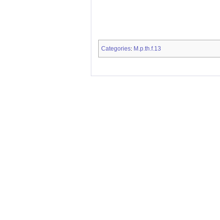
Categories
M.p.th.f.13
: