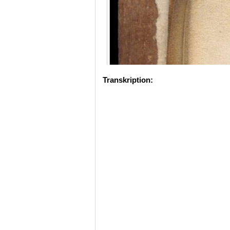
Transkription: