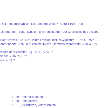
r Otto-Friedrich-Universität Bamberg, 2. bis 4. August 1999. 2001.
 IX. Jahrhundert. 1952. (Quellen und Forschungen zur Geschichte des Bistums
d der Schweiz ; Bd. 4,2: Bistum Freising. Bistum Würzburg. 1979. S.975
ahrhunderts. 1997. (Epistemata: Reihe Literaturwissenschaft ; 203). 489 S.
ds und der Schweiz ; Erg.-Bd. 1). S. 529
reibens. 2002. S.[67
es ; 452).
19 (Hinterer Spiegel)
20 (Hinterdeckel)
21 (Buchrücken, Vorderschnitt)