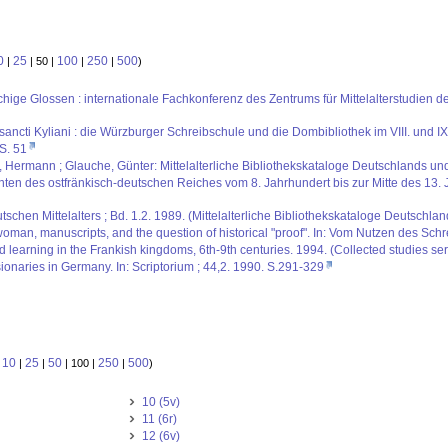
0
25
100
250
500
|
| 50 |
|
|
)
chige Glossen : internationale Fachkonferenz des Zentrums für Mittelalterstudien de
i sancti Kyliani : die Würzburger Schreibschule und die Dombibliothek im VIII. und
 S. 51
us, Hermann ; Glauche, Günter: Mittelalterliche Bibliothekskataloge Deutschlands un
ten des ostfränkisch-deutschen Reiches vom 8. Jahrhundert bis zur Mitte des 13. J
schen Mittelalters ; Bd. 1.2. 1989. (Mittelalterliche Bibliothekskataloge Deutschlan
 woman, manuscripts, and the question of historical "proof". In: Vom Nutzen des Sch
learning in the Frankish kingdoms, 6th-9th centuries. 1994. (Collected studies seri
onaries in Germany. In: Scriptorium ; 44,2. 1990. S.291-329
10
25
50
250
500
:
|
|
| 100 |
|
)
10 (5v)
11 (6r)
12 (6v)