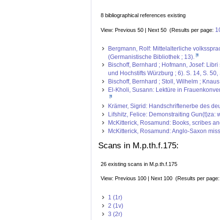
8 bibliographical references existing
1
View: Previous 50 | Next 50 (Results per page:
Bergmann, Rolf: Mittelalterliche volksspra
(Germanistische Bibliothek ; 13).
Bischoff, Bernhard ; Hofmann, Josef: Libr
und Hochstifts Würzburg ; 6). S. 14, S. 50,
Bischoff, Bernhard ; Stoll, Wilhelm ; Kna
El-Kholi, Susann: Lektüre in Frauenkonven
Krämer, Sigrid: Handschriftenerbe des deut
Lifshitz, Felice: Demonstraiting Gun(t)za:
McKitterick, Rosamund: Books, scribes and 
McKitterick, Rosamund: Anglo-Saxon missi
Scans in M.p.th.f.175:
26 existing scans in M.p.th.f.175
View: Previous 100 | Next 100 (Results per page
1 (1r)
2 (1v)
3 (2r)