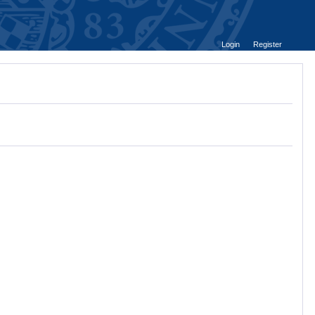
Login
Register