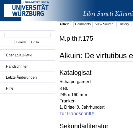
Article
Comments
View Source
History
M.p.th.f.175
Alkuin: De virtutibus e
Über LSKD-Wiki
Handschriften
Katalogisat
Letzte Änderungen
Schafpergament
8 Bl.
Hilfe
245 x 160 mm
Franken
1. Drittel 9. Jahrhundert
zur Handschrift
Sekundärliteratur