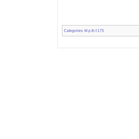
Categories
M.p.th.f.175
: