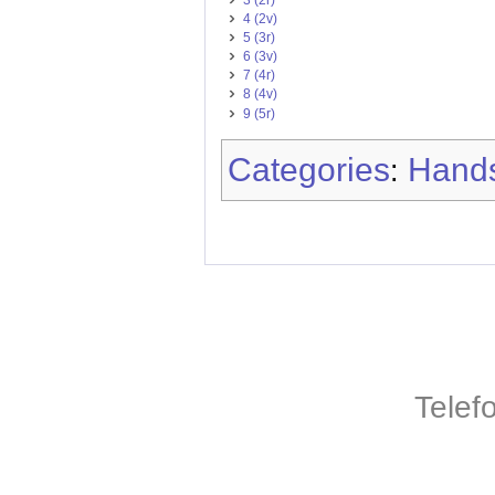
4 (2v)
5 (3r)
6 (3v)
7 (4r)
8 (4v)
9 (5r)
Categories
Hands
:
Telef