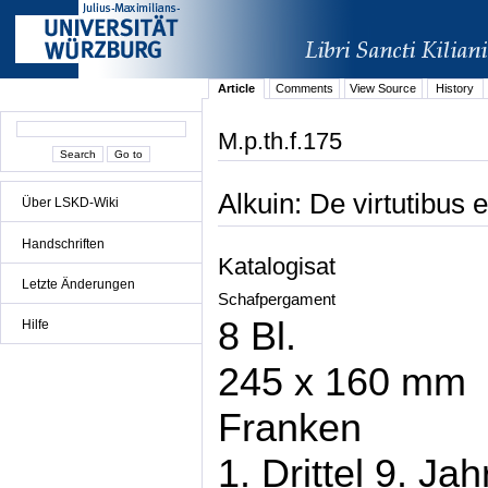
Article
Comments
View Source
History
M.p.th.f.175
Alkuin: De virtutibus e
Über LSKD-Wiki
Handschriften
Katalogisat
Letzte Änderungen
Schafpergament
8 Bl.
Hilfe
245 x 160 mm
Franken
1. Drittel 9. Ja