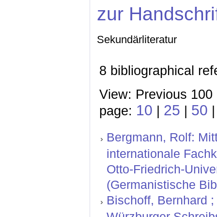
zur Handschri
Sekundärliteratur
8 bibliographical re
View: Previous 100 
10
25
50
page:
|
|
|
Bergmann, Rolf: Mitt
internationale Fachk
Otto-Friedrich-Unive
(Germanistische Bibl
Bischoff, Bernhard ; 
Würzburger Schreibs