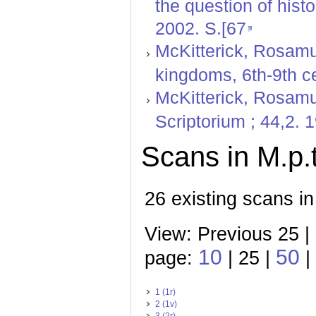
the question of hist
2002. S.[67
McKitterick, Rosamu
kingdoms, 6th-9th ce
McKitterick, Rosamu
Scriptorium ; 44,2. 
Scans in M.p.t
26 existing scans in
View: Previous 25 |
10
50
page:
| 25 |
|
1 (1r)
2 (1v)
3 (2r)