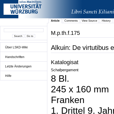
Article
Comments
View Source
History
M.p.th.f.175
Alkuin: De virtutibus e
Über LSKD-Wiki
Handschriften
Katalogisat
Letzte Änderungen
Schafpergament
8 Bl.
Hilfe
245 x 160 mm
Franken
1. Drittel 9. Ja