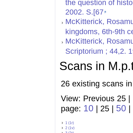
the question of hist
2002. S.[67
McKitterick, Rosamu
kingdoms, 6th-9th ce
McKitterick, Rosamu
Scriptorium ; 44,2. 
Scans in M.p.t
26 existing scans in
View: Previous 25 |
10
50
page:
| 25 |
|
1 (1r)
2 (1v)
3 (2r)