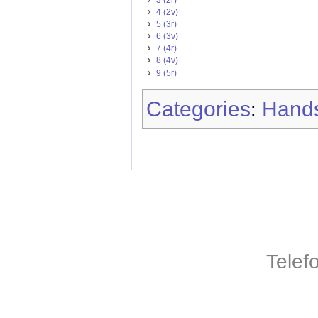
4 (2v)
5 (3r)
6 (3v)
7 (4r)
8 (4v)
9 (5r)
Categories
Hands
:
Telef