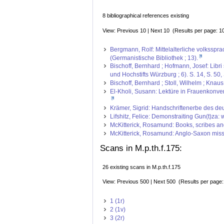
8 bibliographical references existing
View: Previous 10 | Next 10 (Results per page: 1
Bergmann, Rolf: Mittelalterliche volksspra
(Germanistische Bibliothek ; 13).
Bischoff, Bernhard ; Hofmann, Josef: Libr
und Hochstifts Würzburg ; 6). S. 14, S. 50,
Bischoff, Bernhard ; Stoll, Wilhelm ; Kna
El-Kholi, Susann: Lektüre in Frauenkonven
Krämer, Sigrid: Handschriftenerbe des deut
Lifshitz, Felice: Demonstraiting Gun(t)za:
McKitterick, Rosamund: Books, scribes and 
McKitterick, Rosamund: Anglo-Saxon missi
Scans in M.p.th.f.175:
26 existing scans in M.p.th.f.175
View: Previous 500 | Next 500 (Results per page
1 (1r)
2 (1v)
3 (2r)