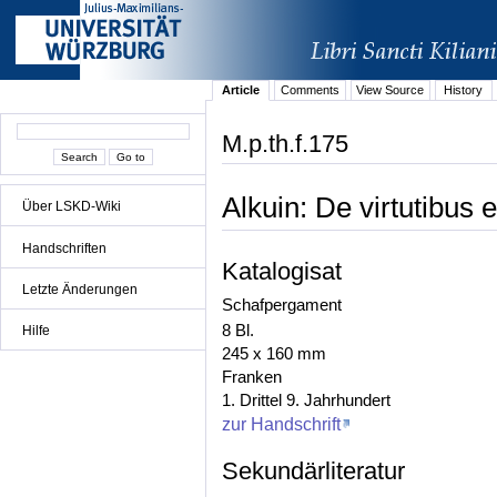
Article
Comments
View Source
History
M.p.th.f.175
Alkuin: De virtutibus e
Über LSKD-Wiki
Handschriften
Katalogisat
Letzte Änderungen
Schafpergament
8 Bl.
Hilfe
245 x 160 mm
Franken
1. Drittel 9. Jahrhundert
zur Handschrift
Sekundärliteratur