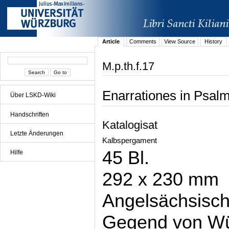
Article
Comments
View Source
History
M.p.th.f.17
Enarrationes in Psal
Über LSKD-Wiki
Handschriften
Katalogisat
Letzte Änderungen
Kalbspergament
45 Bl.
Hilfe
292 x 230 mm
Angelsächsisch
Gegend von Wü