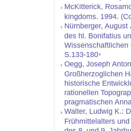
McKitterick, Rosamo
kingdoms. 1994. (Col
Nürnberger, August J
des hl. Bonifatius u
Wissenschaftlichen G
S.133-180
Oegg, Joseph Anton:
Großherzoglichen H
historische Entwickl
rationellen Topograp
pragmatischen Annal
Walter, Ludwig K.: D
Frühmittelalters un
des 8. und 9. Jahrhu