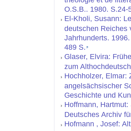
O.S.B.. 1980. S.24-5
El-Kholi, Susann: L
deutschen Reiches v
Jahrhunderts. 1996. 
489 S.
Glaser, Elvira: Früh
zum Althochdeutsche
Hochholzer, Elmar: 
angelsächsischer Sch
Geschichte und Kuns
Hoffmann, Hartmut: 
Deutsches Archiv für
Hofmann , Josef: Al