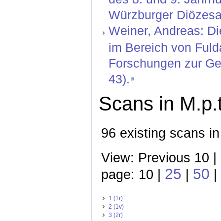
Würzburger Diözesan
Weiner, Andreas: Di
im Bereich von Fuld
Forschungen zur Ges
43).
Scans in M.p.t
96 existing scans in
View: Previous 10 |
25
50
page: 10 |
|
|
1 (1r)
2 (1v)
3 (2r)