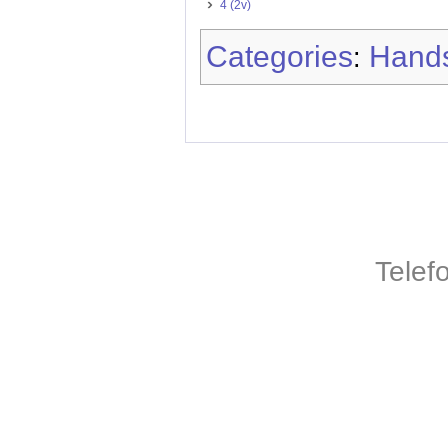
4 (2v)
Categories
Hands
:
Telef