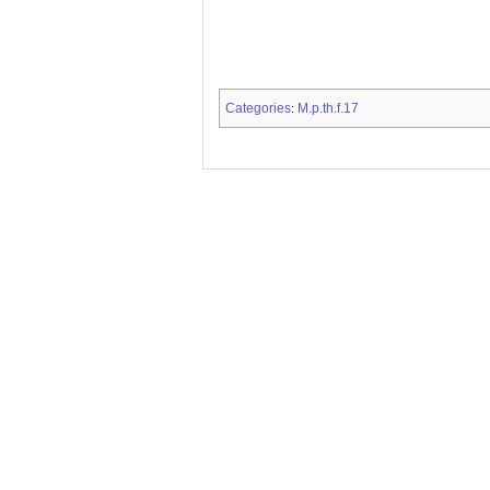
Categories
M.p.th.f.17
: