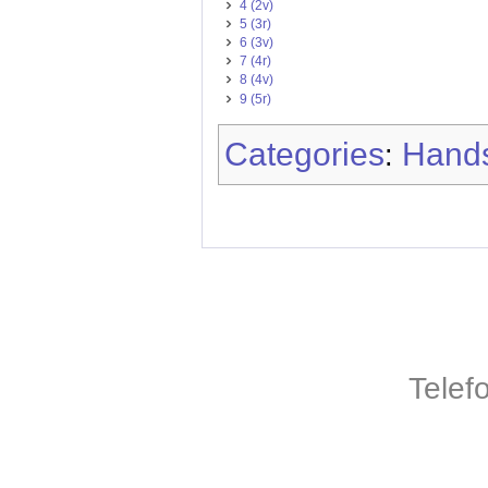
4 (2v)
5 (3r)
6 (3v)
7 (4r)
8 (4v)
9 (5r)
Categories
Hands
:
Telef