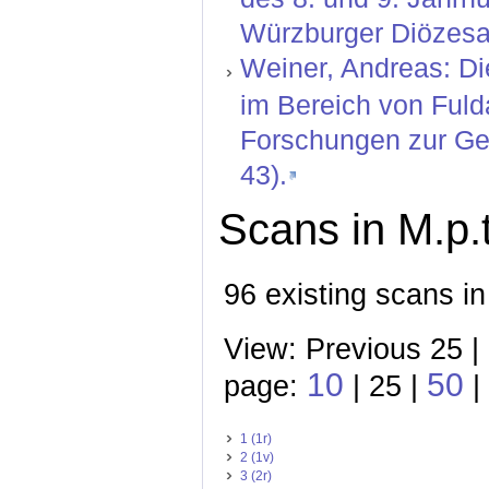
Würzburger Diözesan
Weiner, Andreas: Di
im Bereich von Fuld
Forschungen zur Ges
43).
Scans in M.p.t
96 existing scans in
View: Previous 25 |
10
50
page:
| 25 |
|
1 (1r)
2 (1v)
3 (2r)