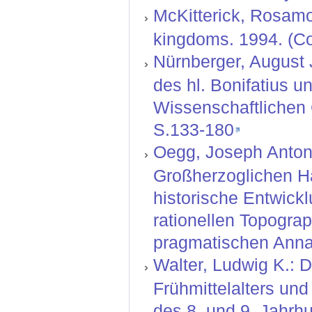
McKitterick, Rosamo
kingdoms. 1994. (Col
Nürnberger, August J
des hl. Bonifatius u
Wissenschaftlichen G
S.133-180
Oegg, Joseph Anton:
Großherzoglichen H
historische Entwickl
rationellen Topograp
pragmatischen Annal
Walter, Ludwig K.: D
Frühmittelalters un
des 8. und 9. Jahrhu