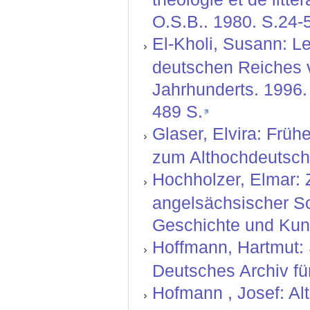
O.S.B.. 1980. S.24-5
El-Kholi, Susann: L
deutschen Reiches v
Jahrhunderts. 1996. 
489 S.
Glaser, Elvira: Früh
zum Althochdeutsche
Hochholzer, Elmar: 
angelsächsischer Sch
Geschichte und Kuns
Hoffmann, Hartmut: 
Deutsches Archiv für
Hofmann , Josef: Al