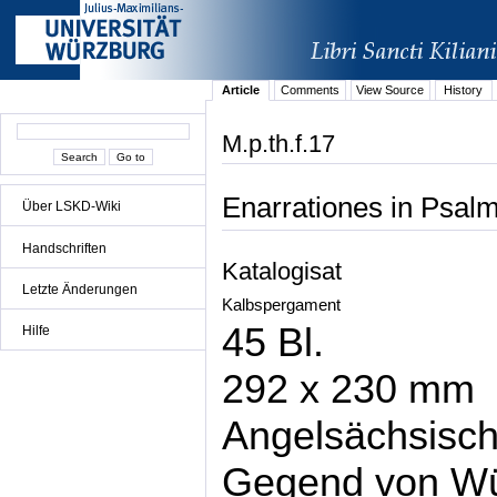
Article
Comments
View Source
History
M.p.th.f.17
Enarrationes in Psal
Über LSKD-Wiki
Handschriften
Katalogisat
Letzte Änderungen
Kalbspergament
45 Bl.
Hilfe
292 x 230 mm
Angelsächsisch
Gegend von Wü