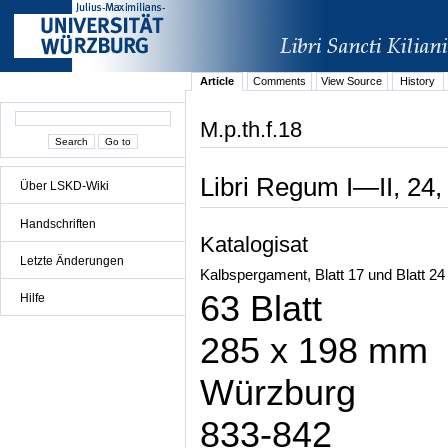
Article
Comments
View Source
History
M.p.th.f.18
Libri Regum I—II, 24,
Über LSKD-Wiki
Handschriften
Katalogisat
Letzte Änderungen
Kalbspergament, Blatt 17 und Blatt 24
63 Blatt
Hilfe
285 x 198 mm
Würzburg
833-842