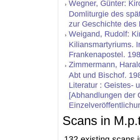
Wegner, Günter: Kir
Domliturgie des spä
zur Geschichte des 
Weigand, Rudolf: Ki
Kiliansmartyriums. I
Frankenapostel. 198
Zimmermann, Harald
Abt und Bischof. 19
Literatur : Geistes-
[Abhandlungen der G
Einzelveröffentlichu
Scans in M.p.t
132 existing scans i