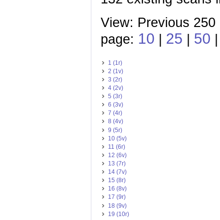
View: Previous 250 
10
25
50
page:
|
|
1 (1r)
2 (1v)
3 (2r)
4 (2v)
5 (3r)
6 (3v)
7 (4r)
8 (4v)
9 (5r)
10 (5v)
11 (6r)
12 (6v)
13 (7r)
14 (7v)
15 (8r)
16 (8v)
17 (9r)
18 (9v)
19 (10r)