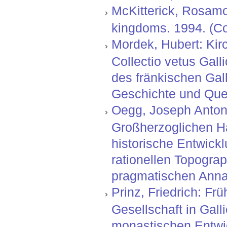
McKitterick, Rosamo
kingdoms. 1994. (Col
Mordek, Hubert: Kir
Collectio vetus Gal
des fränkischen Gall
Geschichte und Quell
Oegg, Joseph Anton:
Großherzoglichen H
historische Entwickl
rationellen Topograp
pragmatischen Annal
Prinz, Friedrich: F
Gesellschaft in Gal
monastischen Entwic