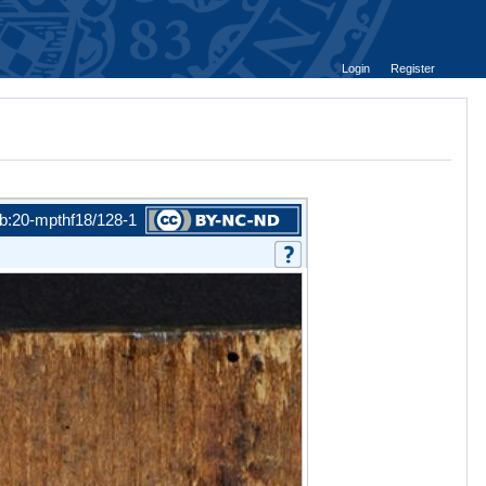
Login
Register